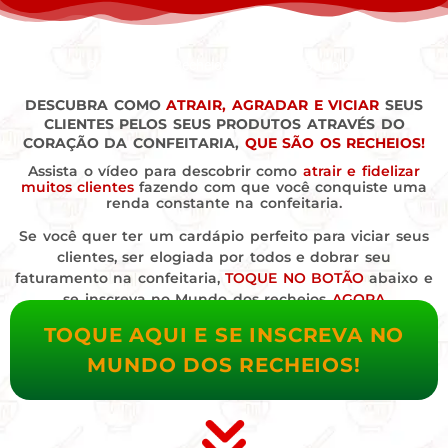
O Mundo dos Recheios by Marrara Bortoloti.
DESCUBRA COMO
ATRAIR, AGRADAR E VICIAR
SEUS
CLIENTES PELOS SEUS PRODUTOS ATRAVÉS DO
CORAÇÃO DA CONFEITARIA,
QUE SÃO OS RECHEIOS!
Assista o vídeo para descobrir como
atrair e fidelizar
muitos clientes
fazendo com que você conquiste uma
renda constante na confeitaria.
Se você quer ter um cardápio perfeito para viciar seus
clientes, ser elogiada por todos e dobrar seu
faturamento na confeitaria,
TOQUE NO BOTÃO
abaixo e
se inscreva no Mundo dos recheios
AGORA
TOQUE AQUI E SE INSCREVA NO
MUNDO DOS RECHEIOS!