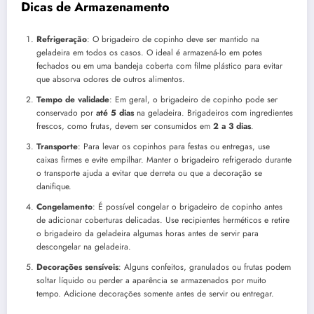
Dicas de Armazenamento
Refrigeração
: O brigadeiro de copinho deve ser mantido na
geladeira em todos os casos. O ideal é armazená-lo em potes
fechados ou em uma bandeja coberta com filme plástico para evitar
que absorva odores de outros alimentos.
Tempo de validade
: Em geral, o brigadeiro de copinho pode ser
conservado por
até 5 dias
na geladeira. Brigadeiros com ingredientes
frescos, como frutas, devem ser consumidos em
2 a 3 dias
.
Transporte
: Para levar os copinhos para festas ou entregas, use
caixas firmes e evite empilhar. Manter o brigadeiro refrigerado durante
o transporte ajuda a evitar que derreta ou que a decoração se
danifique.
Congelamento
: É possível congelar o brigadeiro de copinho antes
de adicionar coberturas delicadas. Use recipientes herméticos e retire
o brigadeiro da geladeira algumas horas antes de servir para
descongelar na geladeira.
Decorações sensíveis
: Alguns confeitos, granulados ou frutas podem
soltar líquido ou perder a aparência se armazenados por muito
tempo. Adicione decorações somente antes de servir ou entregar.