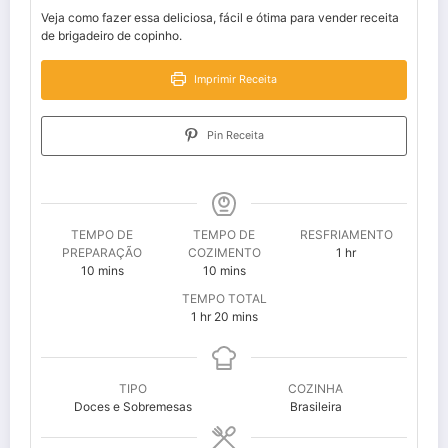
Veja como fazer essa deliciosa, fácil e ótima para vender receita
de brigadeiro de copinho.
Imprimir Receita
Pin Receita
TEMPO DE
TEMPO DE
RESFRIAMENTO
hour
PREPARAÇÃO
COZIMENTO
1
hr
minutes
minutes
10
mins
10
mins
TEMPO TOTAL
hour
minutes
1
hr
20
mins
TIPO
COZINHA
Doces e Sobremesas
Brasileira