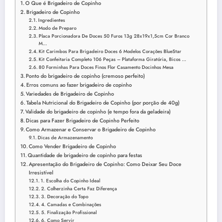
O Que é Brigadeiro de Copinho
Brigadeiro de Copinho
Ingredientes
Modo de Preparo
Placa Porcionadora De Doces 50 Furos 13g 28x19x1,5cm Cor Branco
M…
Kit Carimbos Para Brigadeiro Doces 6 Modelos Corações BlueStar
Kit Confeitaria Completo 106 Peças – Plataforma Giratória, Bicos …
80 Forminhas Para Doces Finos Flor Casamento Docinhos Mesa
Ponto do brigadeiro de copinho (cremoso perfeito)
Erros comuns ao fazer brigadeiro de copinho
Variedades de Brigadeiro de Copinho
Tabela Nutricional do Brigadeiro de Copinho (por porção de 40g)
Validade do brigadeiro de copinho (e tempo fora da geladeira)
Dicas para Fazer Brigadeiro de Copinho Perfeito
Como Armazenar e Conservar o Brigadeiro de Copinho
Dicas de Armazenamento
Como Vender Brigadeiro de Copinho
Quantidade de brigadeiro de copinho para festas
Apresentação do Brigadeiro de Copinho: Como Deixar Seu Doce
Irresistível
1. Escolha do Copinho Ideal
2. Colherzinha Certa Faz Diferença
3. Decoração do Topo
4. Camadas e Combinações
5. Finalização Profissional
6. Como Servir