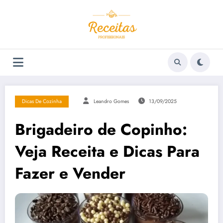
Pular
para
o
conteúdo
Dicas De Cozinha
Leandro Gomes
13/09/2025
Brigadeiro de Copinho:
Veja Receita e Dicas Para
Fazer e Vender