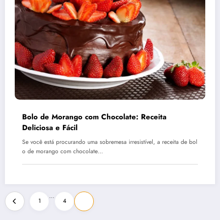
Bolo de Morango com Chocolate: Receita
Deliciosa e Fácil
Se você está procurando uma sobremesa irresistível, a receita de bol
o de morango com chocolate…
Paginação
…
1
4
5
de