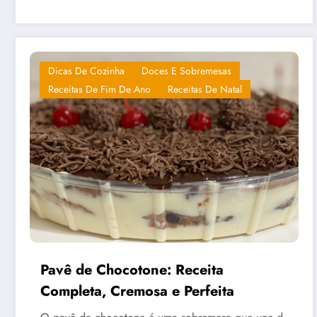
Dicas De Cozinha
Doces E Sobremesas
Receitas De Fim De Ano
Receitas De Natal
Pavê de Chocotone: Receita
Completa, Cremosa e Perfeita