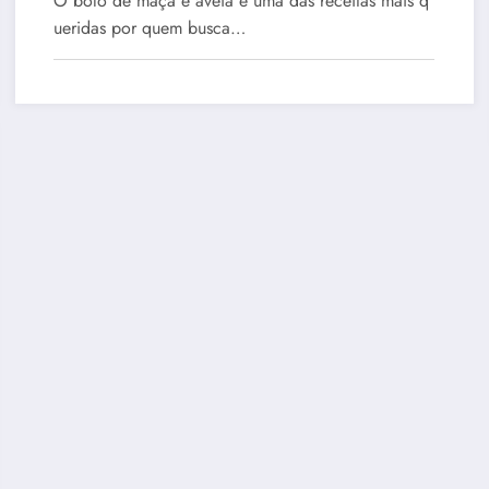
O bolo de maçã e aveia é uma das receitas mais q
ueridas por quem busca…