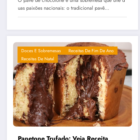
O pavê de chocotone é uma sobremesa que une d
uas paixões nacionais: o tradicional pavê…
Doces E Sobremesas
Receitas De Fim De Ano
Receitas De Natal
Panetone Trufado: Veja Receita,