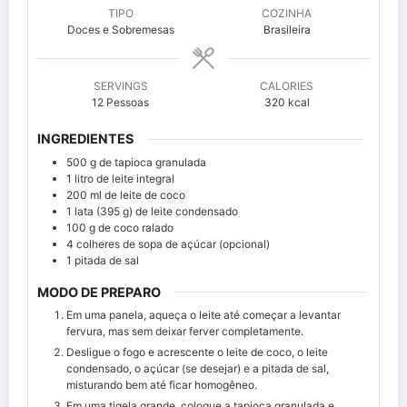
TIPO
COZINHA
Doces e Sobremesas
Brasileira
SERVINGS
CALORIES
12
Pessoas
320
kcal
INGREDIENTES
500
g de tapioca granulada
1
litro de leite integral
200
ml de leite de coco
1
lata (395 g) de leite condensado
100
g de coco ralado
4
colheres de sopa de açúcar (opcional)
1
pitada de sal
MODO DE PREPARO
Em uma panela, aqueça o leite até começar a levantar
fervura, mas sem deixar ferver completamente.
Desligue o fogo e acrescente o leite de coco, o leite
condensado, o açúcar (se desejar) e a pitada de sal,
misturando bem até ficar homogêneo.
Em uma tigela grande, coloque a tapioca granulada e