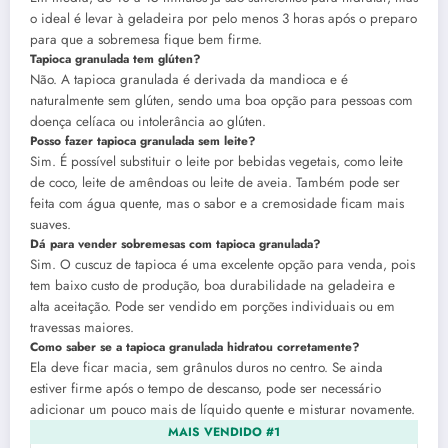
o ideal é levar à geladeira por pelo menos 3 horas após o preparo
para que a sobremesa fique bem firme.
Tapioca granulada tem glúten?
Não. A tapioca granulada é derivada da mandioca e é
naturalmente sem glúten, sendo uma boa opção para pessoas com
doença celíaca ou intolerância ao glúten.
Posso fazer tapioca granulada sem leite?
Sim. É possível substituir o leite por bebidas vegetais, como leite
de coco, leite de amêndoas ou leite de aveia. Também pode ser
feita com água quente, mas o sabor e a cremosidade ficam mais
suaves.
Dá para vender sobremesas com tapioca granulada?
Sim. O cuscuz de tapioca é uma excelente opção para venda, pois
tem baixo custo de produção, boa durabilidade na geladeira e
alta aceitação. Pode ser vendido em porções individuais ou em
travessas maiores.
Como saber se a tapioca granulada hidratou corretamente?
Ela deve ficar macia, sem grânulos duros no centro. Se ainda
estiver firme após o tempo de descanso, pode ser necessário
adicionar um pouco mais de líquido quente e misturar novamente.
MAIS VENDIDO #1