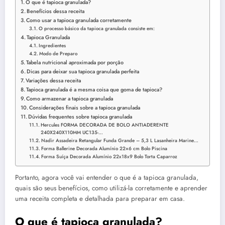
O que é tapioca granulada?
Benefícios dessa receita
Como usar a tapioca granulada corretamente
O processo básico da tapioca granulada consiste em:
Tapioca Granulada
Ingredientes
Modo de Preparo
Tabela nutricional aproximada por porção
Dicas para deixar sua tapioca granulada perfeita
Variações dessa receita
Tapioca granulada é a mesma coisa que goma de tapioca?
Como armazenar a tapioca granulada
Considerações finais sobre a tapioca granulada
Dúvidas frequentes sobre tapioca granulada
Hercules FORMA DECORADA DE BOLO ANTIADERENTE
240X240X110MM UC135-…
Nadir Assadeira Retangular Funda Grande – 5,3 L Lasanheira Marine…
Forma Ballerine Decorada Alumínio 22×6 cm Bolo Piscina
Forma Suíça Decorada Alumínio 22x18x9 Bolo Torta Caparroz
Portanto, agora você vai entender o que é a tapioca granulada,
quais são seus benefícios, como utilizá-la corretamente e aprender
uma receita completa e detalhada para preparar em casa.
O que é tapioca granulada?