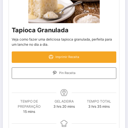
Tapioca Granulada
Veja como fazer uma deliciosa tapioca granulada, perfeita para
um lanche no dia a dia.
Imprimir Receita
Pin Receita
TEMPO DE
GELADEIRA
TEMPO TOTAL
hours
minutes
hours
minutes
PREPARAÇÃO
3
hrs
20
mins
3
hrs
35
mins
minutes
15
mins