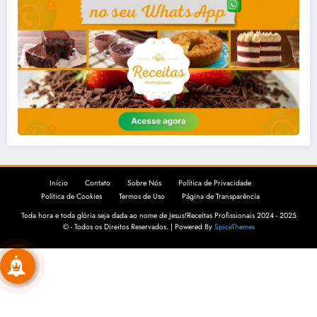
Início
Contato
Sobre Nós
Política de Privacidade
Política de Cookies
Termos de Uso
Página de Transparência
Toda hora e toda glória seja dada ao nome de Jesus!Receitas Profissionais 2024 - 2025
© - Todos os Direitos Reservados. | Powered By
SpiceThemes