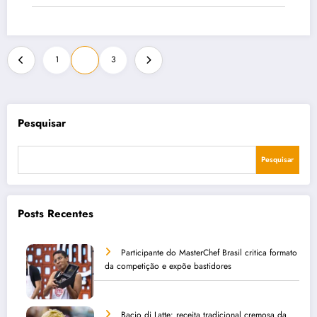
Paginação
1
2
3
de
posts
Pesquisar
Pesquisar
Posts Recentes
Participante do MasterChef Brasil critica formato
da competição e expõe bastidores
Bacio di Latte: receita tradicional cremosa da