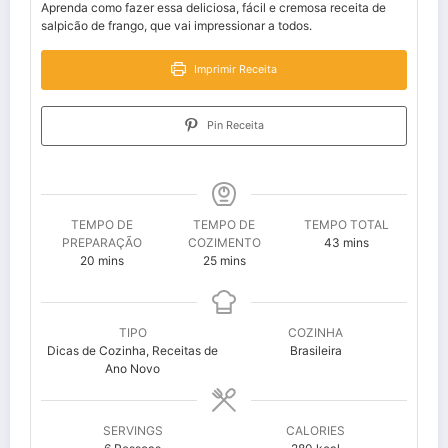
Aprenda como fazer essa deliciosa, fácil e cremosa receita de
salpicão de frango, que vai impressionar a todos.
Imprimir Receita
Pin Receita
TEMPO DE
TEMPO DE
TEMPO TOTAL
minutes
PREPARAÇÃO
COZIMENTO
43
mins
minutes
minutes
20
mins
25
mins
TIPO
COZINHA
Dicas de Cozinha, Receitas de
Brasileira
Ano Novo
SERVINGS
CALORIES