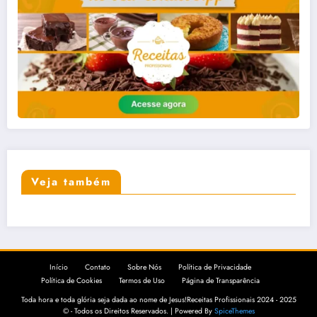
Veja também
Início
Contato
Sobre Nós
Política de Privacidade
Política de Cookies
Termos de Uso
Página de Transparência
Toda hora e toda glória seja dada ao nome de Jesus!Receitas Profissionais 2024 - 2025
© - Todos os Direitos Reservados. | Powered By
SpiceThemes