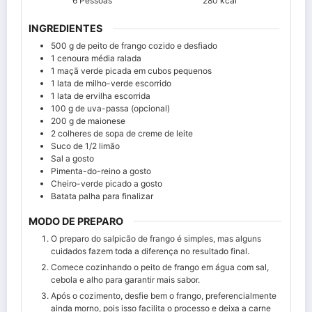
6
Pessoas
280
kcal
INGREDIENTES
500
g de peito de frango cozido e desfiado
1
cenoura média ralada
1
maçã verde picada em cubos pequenos
1
lata de milho-verde escorrido
1
lata de ervilha escorrida
100
g de uva-passa (opcional)
200
g de maionese
2
colheres de sopa de creme de leite
Suco de 1/2 limão
Sal a gosto
Pimenta-do-reino a gosto
Cheiro-verde picado a gosto
Batata palha para finalizar
MODO DE PREPARO
O preparo do salpicão de frango é simples, mas alguns
cuidados fazem toda a diferença no resultado final.
Comece cozinhando o peito de frango em água com sal,
cebola e alho para garantir mais sabor.
Após o cozimento, desfie bem o frango, preferencialmente
ainda morno, pois isso facilita o processo e deixa a carne