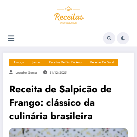
Pular
para
o
conteúdo
Almoço
Jantar
Receitas De Fim De Ano
Receitas De Natal
Leandro Gomes
31/12/2025
Receita de Salpicão de
Frango: clássico da
culinária brasileira