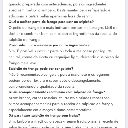
quando preparada com antecedência, pois os ingredientes
absorvem melhor o tempero. Basta manter bem refrigerado e
adicionar a batata palha apenas na hora de servir.
Qual a melhor parte do frango para usar no salpicão?
O peito de frango é o mais indicado por ser mais magro, fácil de
desfiar e combinar bem com os outros ingredientes da receita de
salpicão de frango.
Posso substituir a maionese por outro ingrediente?
Sim. É possível substituir parte ou toda a maionese por iogurte
natural, creme de ricota ou requeijão light, deixando o salpicão de
frango mais leve.
Salpicão de frango pode ser congelado?
Não é recomendado congelar, pois a maionese e os legumes
podem perder textura e sabor após o descongelamento,
comprometendo a qualidade da receita.
Quais acompanhamentos combinam com salpicão de frango?
Arroz branco, carnes assadas, churrasco e saladas verdes são
ótimos acompanhamentos para a receita de salpicão de frango,
especialmente em almoços e datas comemorativas.
Dá para fazer salpicão de frango sem frutas?
Sim. Embora a maçã ou o abacaxi sejam tradicionais, a receita de
salpicão de frango pode ser feita sem frutas, mantendo apenas os