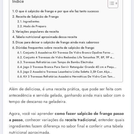
Índice
O que é salpicão de frango e por que ele faz tanto sucesso
Receita de Salpicão de Frango
Ingredientes
Modo de Preparo
Variações populares da receita
Tabela nutricional aproximada dessa receita
Dicas para deixar o salpicão de frango ainda mais saboroso
Dúvidas frequentes sobre receita de salpicão de frango
Conjunto 3 Assadeiras Kit Travessa De Vidro Branco Opaline Forno …
Conjunto 4 Travessas de Vidro Redondas Life Tamanhos 7P, 8P, 9P e…
Travessas Refratárias com Tampa de Bambu Electrolux
Jogo 3 Travessa Branca Para Servir Retangular Grande 40 cm e Pequ…
Jogo 2 Assadeira Travessa Lasanheira Linha Seletta 3,5lt Com Alça…
Kit 3 Travessas Refratárias Assadeira Herméticas De Vidro Com Tam…
Além de deliciosa, é uma receita prática, que pode ser feita com
antecedência e servida gelada, ganhando ainda mais sabor com o
tempo de descanso na geladeira.
Agora, você vai aprender
como fazer salpicão de frango passo
a passo
, conhecer variações da
receita tradicional
, entender quais
ingredientes fazem diferença no sabor final e conferir uma tabela
nutricional aproximada.