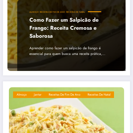
ALMOÇO
RECEITAS DE FIM DE ANO
RECEITAS DE NATAL
Como Fazer um Salpicão de
Frango: Receita Cremosa e
Saborosa
Aprender como fazer um salpicão de frango é
essencial para quem busca uma receita prática,…
Almoço
Jantar
Receitas De Fim De Ano
Receitas De Natal