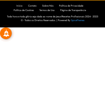
Início
Contato
Sobre Nós
Política de Privacidade
Política de Cookies
Termos de Uso
Página de Transparência
Toda hora e toda glória seja dada ao nome de Jesus!Receitas Profissionais 2024 - 2025
© - Todos os Direitos Reservados. | Powered By
SpiceThemes