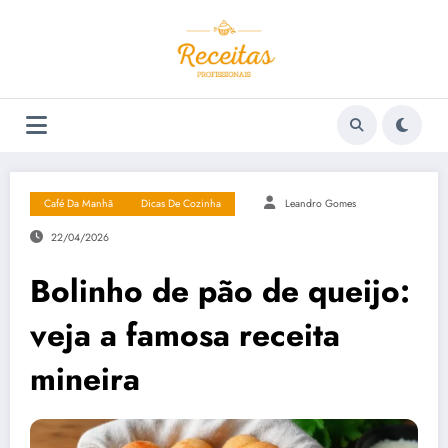
Pular
para
o
conteúdo
Café Da Manhã
Dicas De Cozinha
Leandro Gomes
22/04/2026
Bolinho de pão de queijo:
veja a famosa receita
mineira