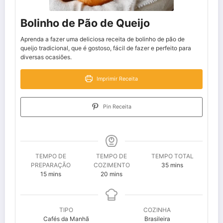
Bolinho de Pão de Queijo
Aprenda a fazer uma deliciosa receita de bolinho de pão de
queijo tradicional, que é gostoso, fácil de fazer e perfeito para
diversas ocasiões.
Imprimir Receita
Pin Receita
TEMPO DE
TEMPO DE
TEMPO TOTAL
minutes
PREPARAÇÃO
COZIMENTO
35
mins
minutes
minutes
15
mins
20
mins
TIPO
COZINHA
Cafés da Manhã
Brasileira