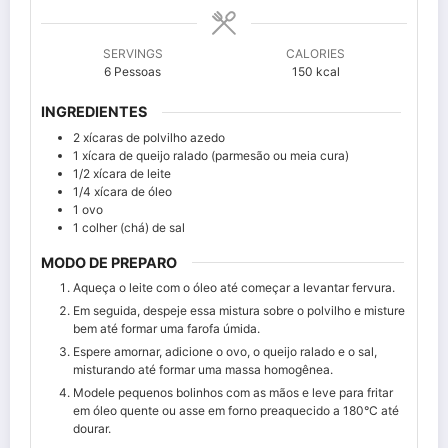
SERVINGS
CALORIES
6
Pessoas
150
kcal
INGREDIENTES
2
xícaras de polvilho azedo
1
xícara de queijo ralado (parmesão ou meia cura)
1/2
xícara de leite
1/4
xícara de óleo
1
ovo
1
colher (chá) de sal
MODO DE PREPARO
Aqueça o leite com o óleo até começar a levantar fervura.
Em seguida, despeje essa mistura sobre o polvilho e misture
bem até formar uma farofa úmida.
Espere amornar, adicione o ovo, o queijo ralado e o sal,
misturando até formar uma massa homogênea.
Modele pequenos bolinhos com as mãos e leve para fritar
em óleo quente ou asse em forno preaquecido a 180°C até
dourar.