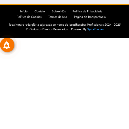
Início
Contato
Sobre Nós
Política de Privacidade
Política de Cookies
Termos de Uso
Página de Transparência
Toda hora e toda glória seja dada ao nome de Jesus!Receitas Profissionais 2024 - 2025
© - Todos os Direitos Reservados. | Powered By
SpiceThemes