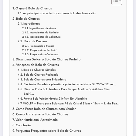
O que é Bolo de Churros
As principais características desse bolo de churros são:
Bolo de Churros
Ingredientes
Ingredientes da Massa:
Ingredientes do Recheio:
Ingredientes da Cobertura
Modo de Preparo
Preparando a Massa:
Preparando o Recheio:
Preparando a Cobertura:
Dicas para Deixar o Bolo de Churros Perfeito
Variações de Bolo de Churros
Bolo de Churros Simples
Bolo de Churros Recheado
Bolo de Churros com Brigadeiro
Electrolux Batedeira planetária potente capacidade 5L 750W 12 vel…
Mimo – Porta Bolo Madeira Com Tampa Acrilica Ecokitchen Mimo
Bm19…
Forma Bolo Vulcão Novela 21x9cm Em Alumínio
WOLFF – Prato para Bolo com Pé de Cristal 31cm x 11cm – Linha Pea…
Como Fazer Bolo de Churros para Vender
Como Armazenar o Bolo de Churros
Valor Nutricional Aproximado
Conclusão
Perguntas Frequentes sobre Bolo de Churros