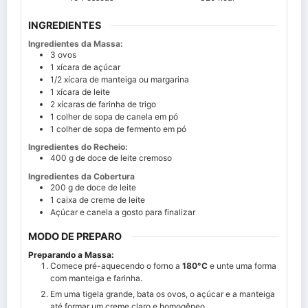
INGREDIENTES
Ingredientes da Massa:
3
ovos
1
xícara de açúcar
1/2
xícara de manteiga ou margarina
1
xícara de leite
2
xícaras de farinha de trigo
1
colher de sopa de canela em pó
1
colher de sopa de fermento em pó
Ingredientes do Recheio:
400
g de doce de leite cremoso
Ingredientes da Cobertura
200
g de doce de leite
1
caixa de creme de leite
Açúcar e canela a gosto para finalizar
MODO DE PREPARO
Preparando a Massa:
Comece pré-aquecendo o forno a
180°C
e unte uma forma
com manteiga e farinha.
Em uma tigela grande, bata os ovos, o açúcar e a manteiga
até formar um creme claro e homogêneo.