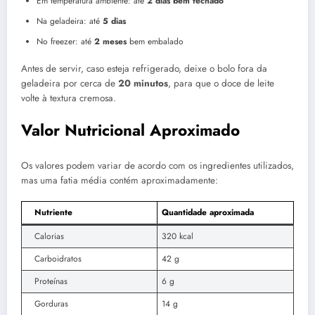
Em temperatura ambiente: até
2 dias bem fechado
Na geladeira: até
5 dias
No freezer: até
2 meses
bem embalado
Antes de servir, caso esteja refrigerado, deixe o bolo fora da
geladeira por cerca de
20 minutos
, para que o doce de leite
volte à textura cremosa.
Valor Nutricional Aproximado
Os valores podem variar de acordo com os ingredientes utilizados,
mas uma fatia média contém aproximadamente:
Nutriente
Quantidade aproximada
Calorias
320 kcal
Carboidratos
42 g
Proteínas
6 g
Gorduras
14 g