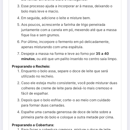
Esse processo ajuda a incorporar ar à massa, deixando o
bolo mais leve e macio.
Em seguida, adicione o leite e misture bem.
Aos poucos, acrescente a farinha de trigo peneirada
juntamente com a canela em pó, mexendo até que a massa
fique lisa e sem grumos.
Por último, incorpore o fermento em pó delicadamente,
apenas misturando com uma espátula.
Despeje a massa na forma e leve ao forno por
35 a 40
minutos
, ou até que um palito inserido no centro saia limpo.
Preparando o Recheio:
Enquanto o bolo assa, separe o doce de leite que será
utilizado no recheio.
Caso ele esteja muito consistente, você pode misturar duas
colheres de creme de leite para deixá-lo mais cremoso e
fácil de espalhar.
Depois que o bolo esfriar, corte-o ao meio com cuidado
para formar duas camadas.
Espalhe uma camada generosa de doce de leite sobre a
primeira parte do bolo e coloque a outra metade por cima.
Preparando a Cobertura:
Para fazer a cobertura cremosa, misture o doce de leite