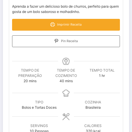
Aprenda a fazer um delicioso bolo de churros, perfeito para quem
gosta de um bolo saboroso e molhadinho.
Imprimir Receita
Pin Receita
TEMPO DE
TEMPO DE
TEMPO TOTAL
hour
PREPARAÇÃO
COZIMENTO
1
hr
minutes
minutes
20
mins
40
mins
TIPO
COZINHA
Bolos e Tortas Doces
Brasileira
SERVINGS
CALORIES
10
Pessoas
320
kcal