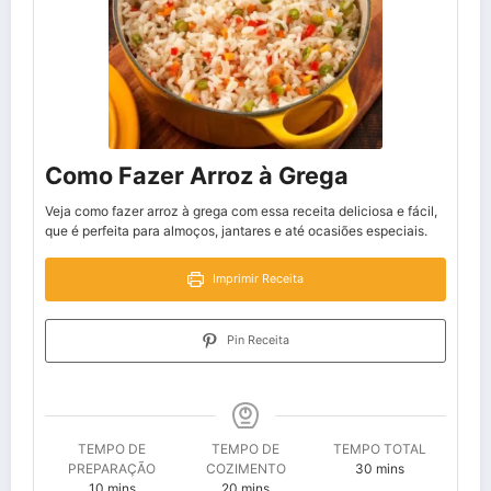
Como Fazer Arroz à Grega
Veja como fazer arroz à grega com essa receita deliciosa e fácil,
que é perfeita para almoços, jantares e até ocasiões especiais.
Imprimir Receita
Pin Receita
TEMPO DE
TEMPO DE
TEMPO TOTAL
minutes
PREPARAÇÃO
COZIMENTO
30
mins
minutes
minutes
10
mins
20
mins