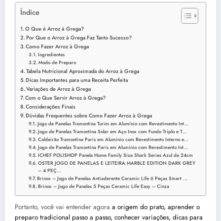
Índice
O Que é Arroz à Grega?
Por Que o Arroz à Grega Faz Tanto Sucesso?
Como Fazer Arroz à Grega
Ingredientes
Modo de Preparo
Tabela Nutricional Aproximada do Arroz à Grega
Dicas Importantes para uma Receita Perfeita
Variações de Arroz à Grega
Com o Que Servir Arroz à Grega?
Considerações Finais
Dúvidas Frequentes sobre Como Fazer Arroz à Grega
Jogo de Panelas Tramontina Turim em Alumínio com Revestimento Int…
Jogo de Panelas Tramontina Solar em Aço Inox com Fundo Triplo e T…
Caldeirão Tramontina Paris em Alumínio com Revestimento Interno e…
Jogo de Panelas Tramontina Paris em Alumínio com Revestimento Int…
ICHEF POLISHOP Panela Home Family Size Shark Series Azul de 24cm
OSTER JOGO DE PANELAS E LEITEIRA MARBLE EDITION DARK GREY
– 4 PEÇ…
Brinox – Jogo de Panelas Antiaderente Ceramic Life 6 Peças Smart …
Brinox – Jogo de Panelas 5 Peças Ceramic Life Easy – Cinza
Portanto, você vai entender agora
a origem do prato, aprender o
preparo tradicional passo a passo, conhecer variações, dicas para