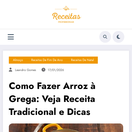
Pular
para
o
conteúdo
Almoço
Receitas De Fim De Ano
Receitas De Natal
Leandro Gomes
17/01/2026
Como Fazer Arroz à
Grega: Veja Receita
Tradicional e Dicas