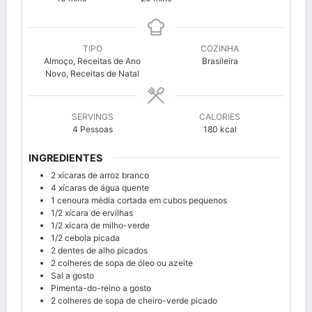
TIPO
COZINHA
Almoço, Receitas de Ano
Brasileira
Novo, Receitas de Natal
SERVINGS
CALORIES
4
Pessoas
180
kcal
INGREDIENTES
2
xícaras de arroz branco
4
xícaras de água quente
1
cenoura média cortada em cubos pequenos
1/2
xícara de ervilhas
1/2
xícara de milho-verde
1/2
cebola picada
2
dentes de alho picados
2
colheres de sopa de óleo ou azeite
Sal a gosto
Pimenta-do-reino a gosto
2
colheres de sopa de cheiro-verde picado