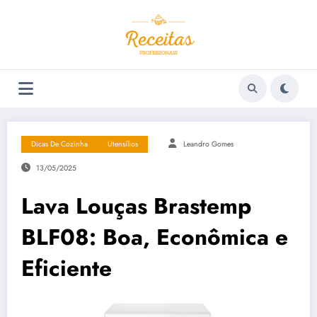
Pular
para
o
conteúdo
Dicas De Cozinha
Utensílios
Leandro Gomes
13/05/2025
Lava Louças Brastemp
BLF08: Boa, Econômica e
Eficiente