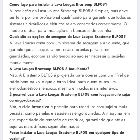
Como faço para instalar a Lava Louças Brastemp BLF08?
A instalação da Lava Louças Brastemp BLF08 é simples, mas deve
ser feita por um profissional qualificado para garantir que todos os
sistemas hidráulicos e elétricos sejam conectados corretamente. O
modelo é ideal para instalação em bancadas de cozinha.
Quais são as opções de secagem da Lava Louças Brastemp BLF08?
A Lava Louças conta com um sistema de secagem a ar quente, que
garante que as louças saiam secas e prontas para serem
guardadas, economizando tempo ao não ser necessário secá-las
manualmente.
A Lava Louças Brastemp BLF08 é barulhenta?
Não. A Brastemp BLF08 é projetada para operar com um nível de
ruído bem baixo, o que a torna ideal para quem busca um
eletrodoméstico silencioso, mesmo em ciclos mais intensivos.
É possível usar a Lava Louças Brastemp BLF08 com louças muito sujas
ou engorduradas?
Sim, o ciclo
Intensivo
é perfeito para utensílios com sujeira mais
pesada, como panelas e assadeiras engorduradas. A máquina tem
alta capacidade de remoção de resíduos, garantindo que até as
sujeiras mais difíceis sejam eliminadas.
Posso instalar a Lava Louças Brastemp BLF08 em qualquer tipo de
cozinha?