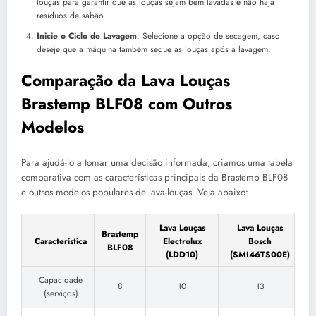
louças para garantir que as louças sejam bem lavadas e não haja
resíduos de sabão.
Inicie o Ciclo de Lavagem
: Selecione a opção de secagem, caso
deseje que a máquina também seque as louças após a lavagem.
Comparação da Lava Louças
Brastemp BLF08 com Outros
Modelos
Para ajudá-lo a tomar uma decisão informada, criamos uma tabela
comparativa com as características principais da Brastemp BLF08
e outros modelos populares de lava-louças. Veja abaixo:
Lava Louças
Lava Louças
Brastemp
Característica
Electrolux
Bosch
BLF08
(LDD10)
(SMI46TS00E)
Capacidade
8
10
13
(serviços)