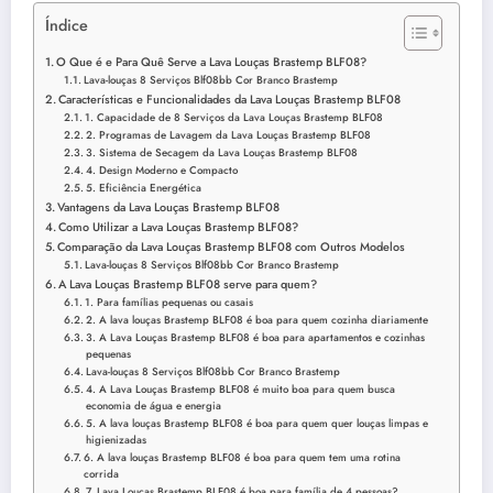
Índice
O Que é e Para Quê Serve a Lava Louças Brastemp BLF08?
Lava-louças 8 Serviços Blf08bb Cor Branco Brastemp
Características e Funcionalidades da Lava Louças Brastemp BLF08
1. Capacidade de 8 Serviços da Lava Louças Brastemp BLF08
2. Programas de Lavagem da Lava Louças Brastemp BLF08
3. Sistema de Secagem da Lava Louças Brastemp BLF08
4. Design Moderno e Compacto
5. Eficiência Energética
Vantagens da Lava Louças Brastemp BLF08
Como Utilizar a Lava Louças Brastemp BLF08?
Comparação da Lava Louças Brastemp BLF08 com Outros Modelos
Lava-louças 8 Serviços Blf08bb Cor Branco Brastemp
A Lava Louças Brastemp BLF08 serve para quem?
1. Para famílias pequenas ou casais
2. A lava louças Brastemp BLF08 é boa para quem cozinha diariamente
3. A Lava Louças Brastemp BLF08 é boa para apartamentos e cozinhas
pequenas
Lava-louças 8 Serviços Blf08bb Cor Branco Brastemp
4. A Lava Louças Brastemp BLF08 é muito boa para quem busca
economia de água e energia
5. A lava louças Brastemp BLF08 é boa para quem quer louças limpas e
higienizadas
6. A lava louças Brastemp BLF08 é boa para quem tem uma rotina
corrida
7. Lava Louças Brastemp BLF08 é boa para família de 4 pessoas?