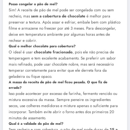
Posso congelar o pão de mel?
Sim! A receita de pão de mel pode ser congelada com ou sem
recheio, mas
sem a cobertura de chocolate
é melhor para
preservar a textura. Após assar e esfriar, embale bem com plástico
filme e armazene no freezer por até 3 meses. Para descongelar,
deixe em temperatura ambiente por algumas horas antes de
rechear e cobrir.
Qual o melhor chocolate para cobertura?
O ideal é usar
chocolate fracionado
, pois ele não precisa de
temperagem e tem excelente acabamento. Se preferir um sabor
mais refinado, pode usar chocolate nobre, mas será necessário
temperar corretamente para evitar que ele derreta fora da
geladeira ou fique opaco.
A massa da receita de pão de mel ficou pesada. O que fiz de
errado?
Isso pode acontecer por excesso de farinha, fermento vencido ou
mistura excessiva da massa. Sempre peneire os ingredientes
secos, use colheres medidoras e misture apenas o suficiente para
incorporar. Também evite abrir o forno antes dos primeiros 20
minutos de assamento.
Qual é a validade do pão de mel?
Sem recheio e com cobertura, o pão de mel pode durar de
15 a