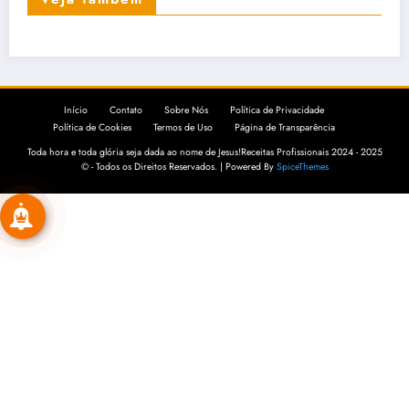
Início
Contato
Sobre Nós
Política de Privacidade
Política de Cookies
Termos de Uso
Página de Transparência
Toda hora e toda glória seja dada ao nome de Jesus!Receitas Profissionais 2024 - 2025
© - Todos os Direitos Reservados. | Powered By
SpiceThemes