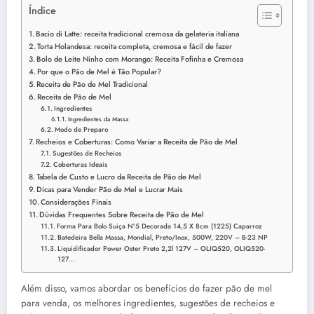
Índice
Bacio di Latte: receita tradicional cremosa da gelateria italiana
Torta Holandesa: receita completa, cremosa e fácil de fazer
Bolo de Leite Ninho com Morango: Receita Fofinha e Cremosa
Por que o Pão de Mel é Tão Popular?
Receita de Pão de Mel Tradicional
Receita de Pão de Mel
Ingredientes
Ingredientes da Massa
Modo de Preparo
Recheios e Coberturas: Como Variar a Receita de Pão de Mel
Sugestões de Recheios
Coberturas Ideais
Tabela de Custo e Lucro da Receita de Pão de Mel
Dicas para Vender Pão de Mel e Lucrar Mais
Considerações Finais
Dúvidas Frequentes Sobre Receita de Pão de Mel
Forma Para Bolo Suiça Nº5 Decorada 14,5 X 8cm (1225) Caparroz
Batedeira Bella Massa, Mondial, Preto/Inox, 500W, 220V – B-23 NP
Liquidificador Power Oster Preto 2,2l 127V – OLIQ520, OLIQ520-
127…
Além disso, vamos abordar os benefícios de fazer pão de mel
para venda, os melhores ingredientes, sugestões de recheios e