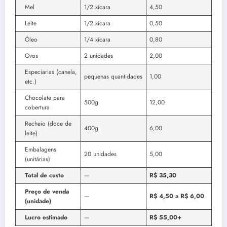
Mel
1/2 xícara
4,50
Leite
1/2 xícara
0,50
Óleo
1/4 xícara
0,80
Ovos
2 unidades
2,00
Especiarias (canela,
pequenas quantidades
1,00
etc.)
Chocolate para
500g
12,00
cobertura
Recheio (doce de
400g
6,00
leite)
Embalagens
20 unidades
5,00
(unitárias)
Total de custo
—
R$ 35,30
Preço de venda
—
R$ 4,50 a R$ 6,00
(unidade)
Lucro estimado
—
R$ 55,00+