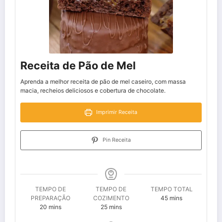
Receita de Pão de Mel
Aprenda a melhor receita de pão de mel caseiro, com massa
macia, recheios deliciosos e cobertura de chocolate.
Imprimir Receita
Pin Receita
TEMPO DE
TEMPO DE
TEMPO TOTAL
minutes
PREPARAÇÃO
COZIMENTO
45
mins
minutes
minutes
20
mins
25
mins