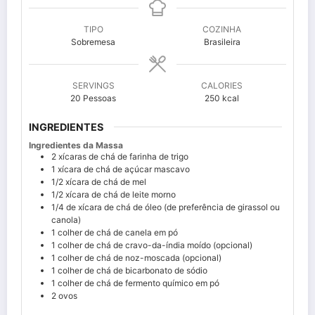
TIPO
COZINHA
Sobremesa
Brasileira
SERVINGS
CALORIES
20
Pessoas
250
kcal
INGREDIENTES
Ingredientes da Massa
2
xícaras de chá de farinha de trigo
1
xícara de chá de açúcar mascavo
1/2
xícara de chá de mel
1/2
xícara de chá de leite morno
1/4
de xícara de chá de óleo (de preferência de girassol ou
canola)
1
colher de chá de canela em pó
1
colher de chá de cravo-da-índia moído (opcional)
1
colher de chá de noz-moscada (opcional)
1
colher de chá de bicarbonato de sódio
1
colher de chá de fermento químico em pó
2
ovos